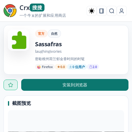
Crx
搜搜
一个牛
的扩展和应用商店
X
官方
自然
Sassafras
laughingivories
密歇根州荷兰郁金香时间的时髦
Firefox
0.0
0 位用户
2.0
安装到浏览器
截图预览