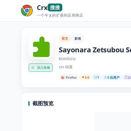
Crx
搜搜
一个牛
的扩展和应用商店
X
官方
影视
Sayonara Zetsubou Se
Kimihiro
szs 动漫
加入收藏
Firefox
5.0
1
0 位用户
2.
截图预览