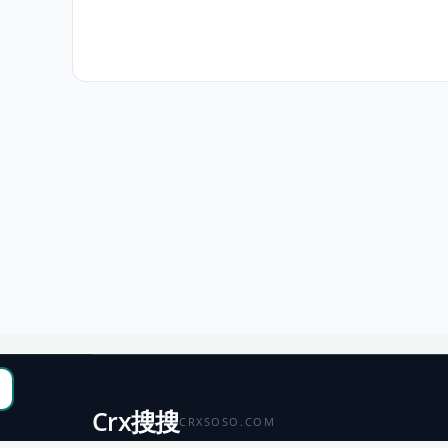
Crx搜搜
CRXSOSO.COM