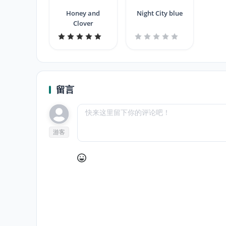
Honey and
Night City blue
Clover
留言
游客