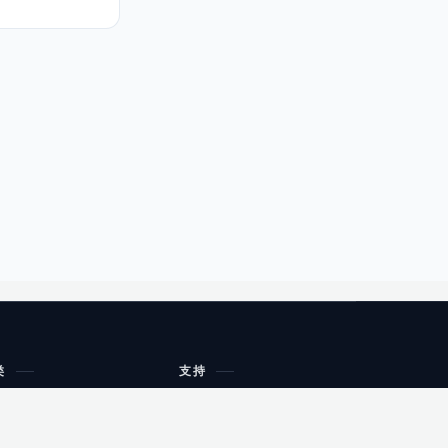
类
支持
工作流程与规划
油小猴
教育
网站地图