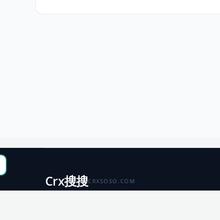
Crx搜搜
CRXSOSO.COM
聚合 Chrome、Edge、Firefox 与 Microsoft 商店资源，
便于搜索、跳转和下载。