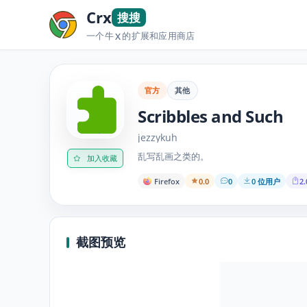
Crx
搜搜
一个牛
的扩展和应用商店
X
官方
其他
Scribbles and Such
jezzykuh
乱写乱画之类的。
加入收藏
Firefox
0.0
0
0 位用户
2.
截图预览