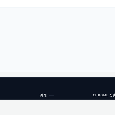
浏览
CHROME 分
每期精选
工具
搜索扩展
沟通