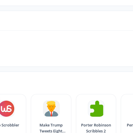
 Scrobbler
Make Trump
Porter Robinson
Pen
Tweets Eight
Scribbles 2