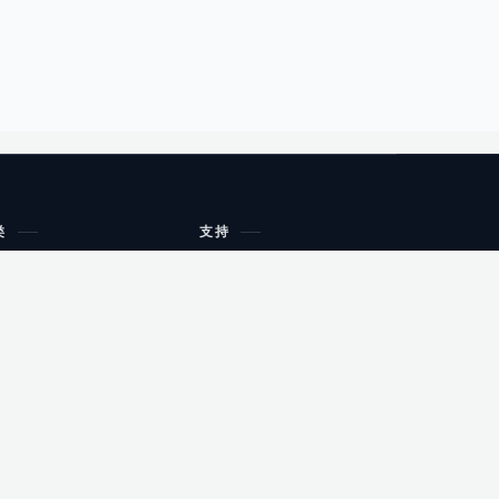
类
支持
工作流程与规划
油小猴
教育
网站地图
购物
健康
网站地图
友情链接