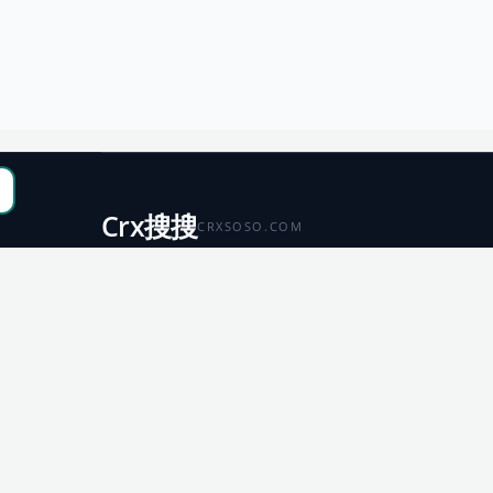
Crx搜搜
CRXSOSO.COM
聚合 Chrome、Edge、Firefox 与 Microsoft 商店资源，
便于搜索、跳转和下载。
Chrome
Edge
扩展商店
扩展商店
Firefox
Microsoft
扩展商店
应用商店
© 2026 CRX搜搜