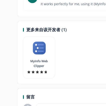
It works perfectly for me, using it (MyInf
更多来自该开发者 (1)
MyInfo Web
Clipper
留言