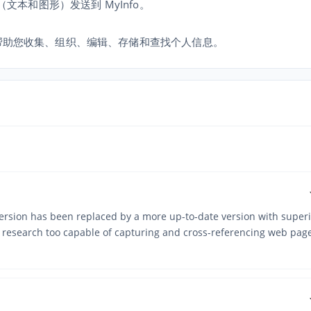
（文本和图形）发送到 MyInfo。
帮助您收集、组织、编辑、存储和查找个人信息。
 version has been replaced by a more up-to-date version with super
 research too capable of capturing and cross-referencing web pag