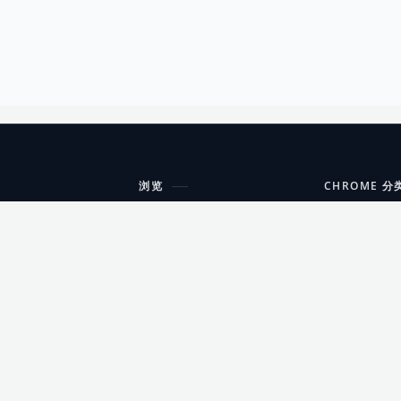
浏览
CHROME 分
每期精选
工具
搜索扩展
沟通
更新日志
开发者工具
友情链接
家居