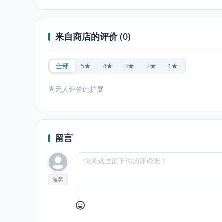
来自商店的评价 (0)
全部
5★
4★
3★
2★
1★
尚无人评价此扩展
留言
游客