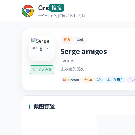
Crx
搜搜
一个牛
的扩展和应用商店
X
官方
其他
Serge amigos
serjius
谢尔盖的朋友
加入收藏
Firefox
0.0
0
0 位用户
2.
截图预览