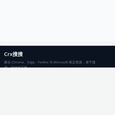
Crx搜搜
聚合 Chrome、Edge、Firefox 与 Microsoft 商店资源，便于搜
索、跳转和下载。
Chrome
Edge
Firefox
Microsoft
搜索
每期精选
更新日志
友情链接
© 2026 CRX搜搜
网站地图
友情链接