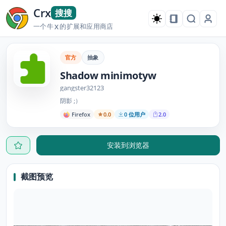
Crx
搜搜
一个牛
的扩展和应用商店
X
官方
抽象
Shadow minimotyw
gangster32123
阴影 ;）
Firefox
0.0
0 位用户
2.0
安装到浏览器
截图预览