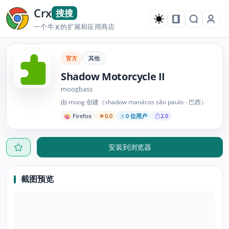
Crx
搜搜
一个牛
的扩展和应用商店
X
官方
其他
Shadow Motorcycle II
moogbass
由 moog 创建（shadow manácos são paulo - 巴西）
Firefox
0.0
0 位用户
2.0
安装到浏览器
截图预览