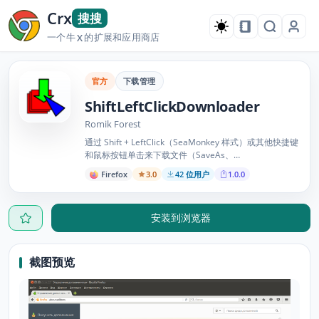
Crx
搜搜
一个牛
的扩展和应用商店
X
官方
下载管理
ShiftLeftClickDownloader
Romik Forest
通过 Shift + LeftClick（SeaMonkey 样式）或其他快捷键
和鼠标按钮单击来下载文件（SaveAs、
SaveImageAs）。
Firefox
3.0
42 位用户
1.0.0
安装到浏览器
截图预览