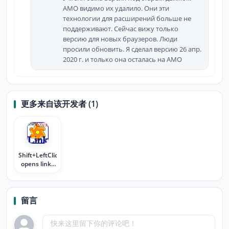
АМО видимо их удалило. Они эти
технологии для расширений больше не
поддерживают. Сейчас вижу только
версию для новых браузеров. Люди
просили обновить. Я сделал версию 26 апр.
2020 г. и только она осталась на АМО
更多来自该开发者 (1)
Shift+LeftClick
opens links
in a new
active tab
留言