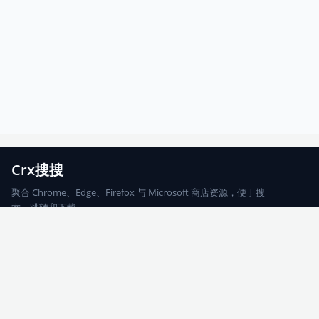
Crx搜搜
聚合 Chrome、Edge、Firefox 与 Microsoft 商店资源，便于搜
索、跳转和下载。
Chrome
Edge
Firefox
Microsoft
搜索
每期精选
更新日志
友情链接
© 2026 CRX搜搜