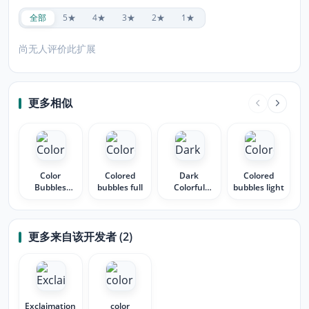
全部
5★
4★
3★
2★
1★
尚无人评价此扩展
更多相似
Color
Colored
Dark
Colored
Bubbles
bubbles full
Colorful
bubbles light
Dark
Bubbles
更多来自该开发者 (2)
Exclaimation
color