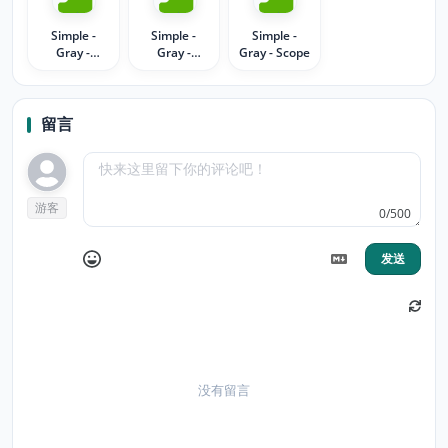
Simple -
Simple -
Simple -
Gray -
Gray -
Gray - Scope
Firefox
Adventure
留言
游客
0/500
发送
没有留言