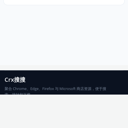
Crx搜搜
聚合 Chrome、Edge、Firefox 与 Microsoft 商店资源，便于搜
索、跳转和下载。
Chrome
Edge
Firefox
Microsoft
搜索
每期精选
更新日志
友情链接