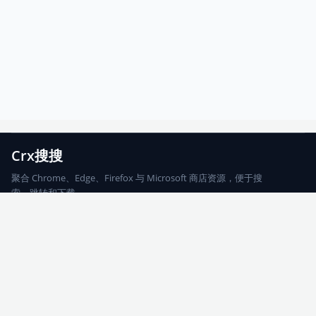
Crx搜搜
聚合 Chrome、Edge、Firefox 与 Microsoft 商店资源，便于搜
索、跳转和下载。
Chrome
Edge
Firefox
Microsoft
搜索
每期精选
更新日志
友情链接
© 2026 CRX搜搜
网站地图
友情链接