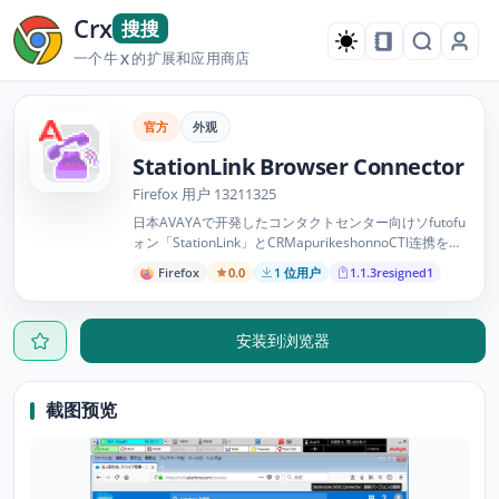
Crx
搜搜
一个牛
的扩展和应用商店
X
官方
外观
StationLink Browser Connector
Firefox 用户 13211325
日本AVAYAで开発したコンタクトセンター向けソfutofu
ォン「StationLink」とCRMapurikeshonnoCTI连携を実
现するためのドオンです。此附加组件启用用于与
Firefox
0.0
1 位用户
1.1.3resigned1
StationLink 进行通信的 CRM 应用程序，StationLink 是
Avaya Japan 开发的供联络中心使用的 CTI 软电话。
安装到浏览器
截图预览