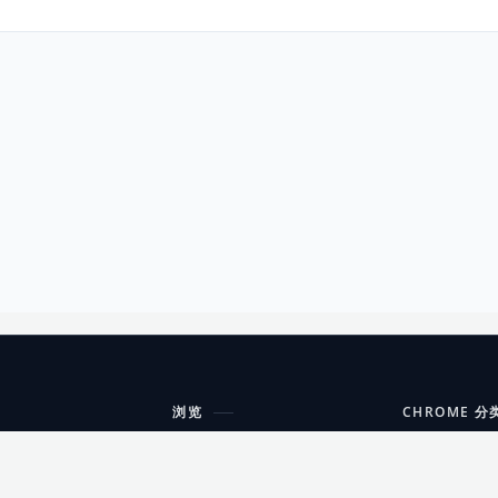
浏览
CHROME 分
每期精选
工具
搜索扩展
沟通