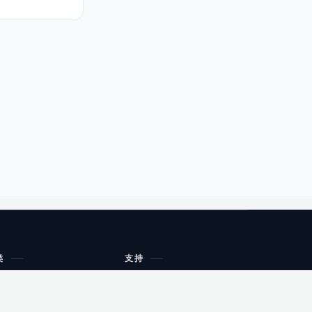
类
支持
工作流程与规划
油小猴
教育
网站地图