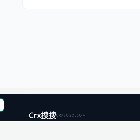
Crx搜搜
CRXSOSO.COM
聚合 Chrome、Edge、Firefox 与 Microsoft 商店资源，
便于搜索、跳转和下载。