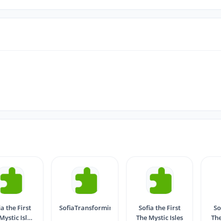
ia the First
SofiaTransformintoaCrystalBird
Sofia the First
So
Mystic Isles
The Mystic Isles
The