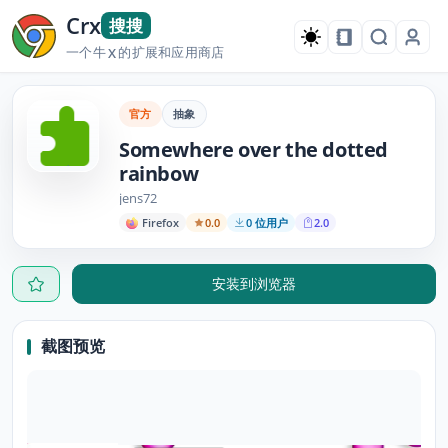
Crx
搜搜
一个牛
的扩展和应用商店
X
官方
抽象
Somewhere over the dotted
rainbow
jens72
Firefox
0.0
0 位用户
2.0
安装到浏览器
截图预览