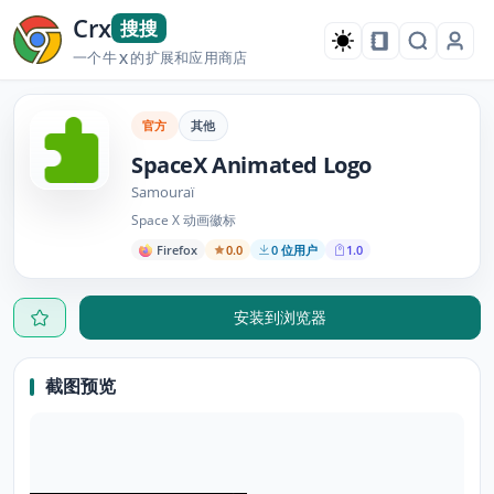
Crx
搜搜
一个牛
的扩展和应用商店
X
官方
其他
SpaceX Animated Logo
Samouraï
Space X 动画徽标
Firefox
0.0
0 位用户
1.0
安装到浏览器
截图预览