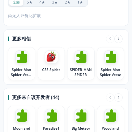
全部
5★
4★
3★
2★
1★
尚无人评价此扩展
更多相似
Spider-Man
CSS Spider
SPIDER-MAN
Spider-Man
Spider-Verse
SPIDER
Spider-Verse
Blk Wt
更多来自该开发者 (44)
Moon and
Paradise1
Big Meteor
Wood and