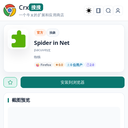
Crx
搜搜
一个牛
的扩展和应用商店
X
官方
抽象
Spider in Net
pacuveyg
蜘蛛
Firefox
0.0
0 位用户
2.0
安装到浏览器
截图预览