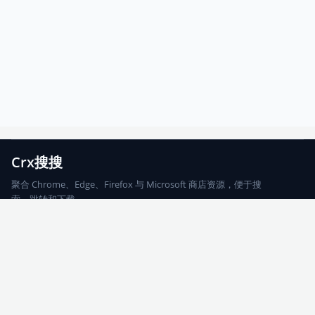
Crx搜搜
聚合 Chrome、Edge、Firefox 与 Microsoft 商店资源，便于搜
索、跳转和下载。
Chrome
Edge
Firefox
Microsoft
搜索
每期精选
更新日志
友情链接
© 2026 CRX搜搜