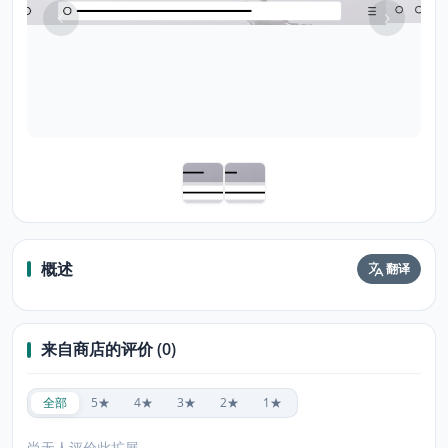
概述
翻译
来自商店的评价 (0)
全部
5★
4★
3★
2★
1★
尚无人评价此扩展