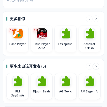
更多相似
3
万+
2
万+
Flash Player
Flash Player
Fox splash
Abstract
2022
splash
更多来自该开发者 (5)
RM
Djuuh_Baah
AG_Toxic
RM SegeInfo
Seg&Info