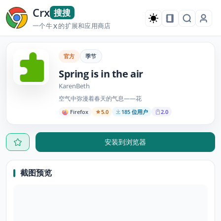
Crx
搜搜
一个牛
的扩展和应用商店
X
官方
季节
Spring is in the air
KarenBeth
空气中弥漫着春天的气息——花
Firefox
5.0
185 位用户
2.0
安装到浏览器
截图预览