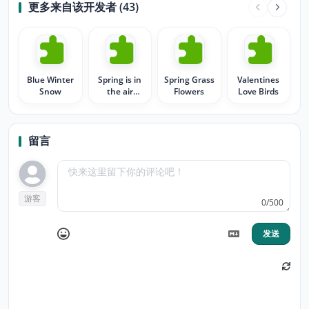
更多来自该开发者 (43)
Blue Winter
Spring is in
Spring Grass
Valentines
Snow
the air
Flowers
Love Birds
flowers
留言
游客
0/500
发送