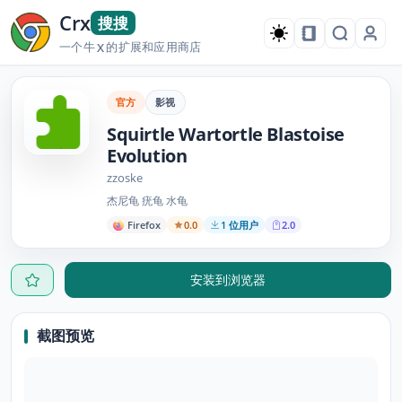
Crx
搜搜
一个牛
的扩展和应用商店
X
官方
影视
Squirtle Wartortle Blastoise
Evolution
zzoske
杰尼龟 疣龟 水龟
Firefox
0.0
1 位用户
2.0
安装到浏览器
截图预览