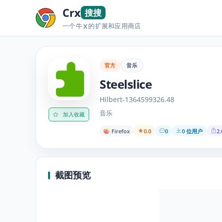
Crx
搜搜
一个牛
的扩展和应用商店
X
官方
音乐
Steelslice
Hilbert-1364599326.48
音乐
加入收藏
Firefox
0.0
0
0 位用户
2.
截图预览