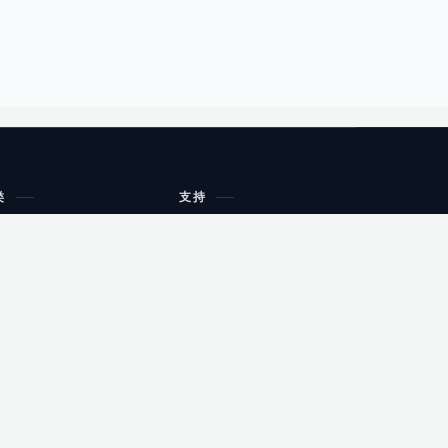
类
支持
工作流程与规划
油小猴
教育
网站地图
购物
健康
网站地图
友情链接