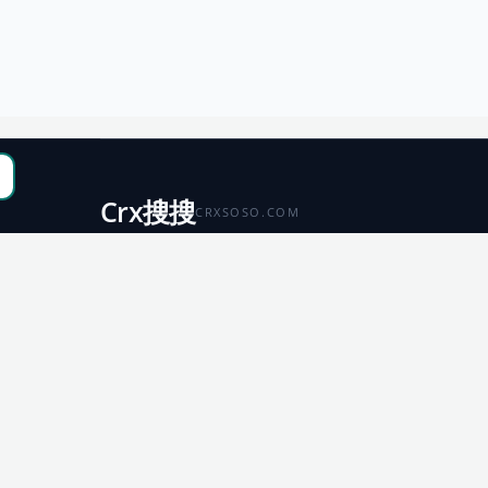
Crx搜搜
CRXSOSO.COM
聚合 Chrome、Edge、Firefox 与 Microsoft 商店资源，
便于搜索、跳转和下载。
Chrome
Edge
扩展商店
扩展商店
Firefox
Microsoft
扩展商店
应用商店
© 2026 CRX搜搜