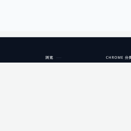
浏览
CHROME 分
每期精选
工具
搜索扩展
沟通
更新日志
开发者工具
友情链接
家居