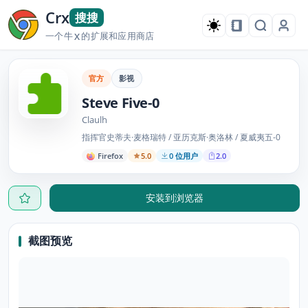
Crx
搜搜
一个牛
的扩展和应用商店
X
官方
影视
Steve Five-0
Claulh
指挥官史蒂夫·麦格瑞特 / 亚历克斯·奥洛林 / 夏威夷五-0
Firefox
5.0
0 位用户
2.0
安装到浏览器
截图预览