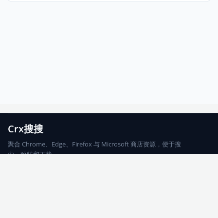
Crx搜搜
聚合 Chrome、Edge、Firefox 与 Microsoft 商店资源，便于搜
索、跳转和下载。
Chrome
Edge
Firefox
Microsoft
搜索
每期精选
更新日志
友情链接