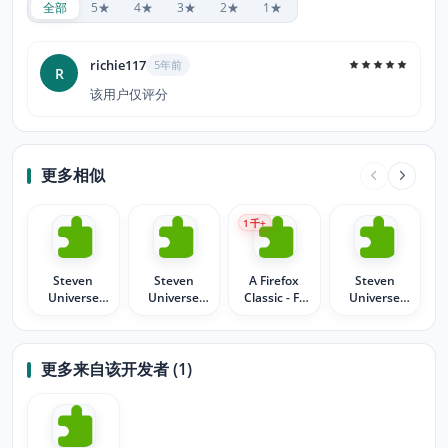
全部
5★
4★
3★
2★
1★
richie117
5年前
R
该用户仅评分
更多相似
1
千+
Steven
Steven
A Firefox
Steven
Universe
Universe
Classic - FF
Universe
Moonlit
Cookie Cat
4.0
Diamond
Night
Theme2
更多来自该开发者 (1)