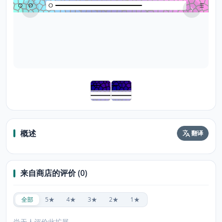
概述
翻译
来自商店的评价 (0)
全部
5★
4★
3★
2★
1★
尚无人评价此扩展