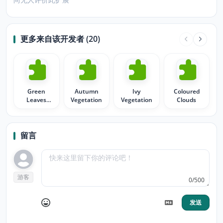
更多来自该开发者 (20)
Green
Autumn
Ivy
Coloured
Leaves
Vegetation
Vegetation
Clouds
Vegetation
留言
游客
0/500
发送