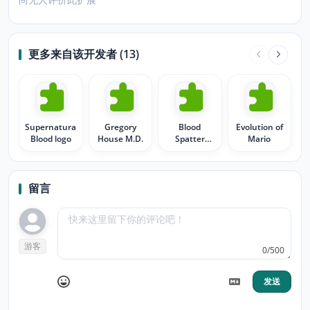
更多来自该开发者 (13)
Supernatural
Gregory
Blood
Evolution of
Blood logo
House M.D.
Spatter
Mario
Dexter
留言
游客
0/500
发送