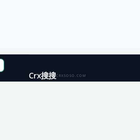
Crx搜搜
CRXSOSO.COM
聚合 Chrome、Edge、Firefox 与 Microsoft 商店资源，
便于搜索、跳转和下载。
Chrome
Edge
扩展商店
扩展商店
Firefox
Microsoft
扩展商店
应用商店