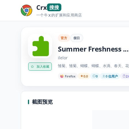
Crx
搜搜
一个牛
的扩展和应用商店
X
官方
假日
Summer Freshness ...
ilelor
雏菊、雏菊、蝴蝶、蝴蝶、水滴、春天、花园
加入收藏
Firefox
0.0
0
0 位用户
2.
截图预览