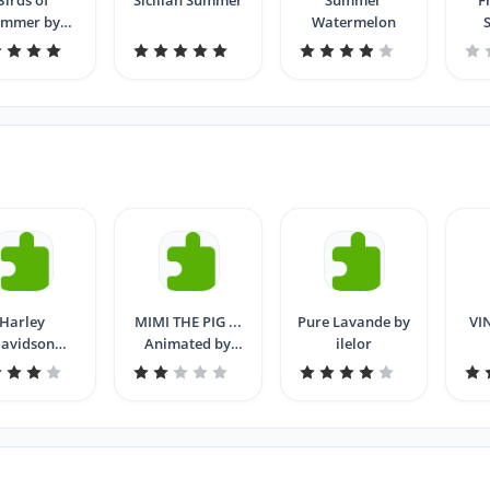
Birds of
Sicilian Summer
Summer
F
ummer by
Watermelon
♥Donna
Harley
MIMI THE PIG ...
Pure Lavande by
VI
avidson
Animated by
ilelor
rcyles...by
ilelor
ilelor