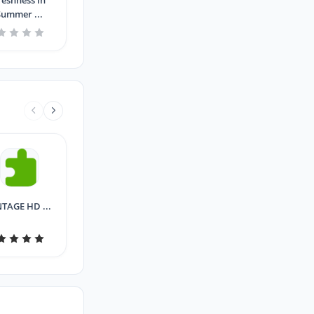
reshness in
Summer ...
NTAGE HD ...