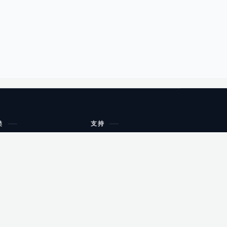
类
支持
工作流程与规划
油小猴
教育
网站地图
购物
健康