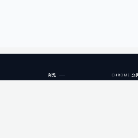
浏览
CHROME 分
每期精选
工具
搜索扩展
沟通
更新日志
开发者工具
友情链接
家居