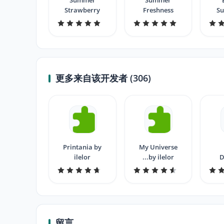
Summer
Summer
Strawberry
Freshness
S
M
更多来自该开发者 (306)
Printania by
My Universe
ilelor
...by ilelor
D
Moto
留言