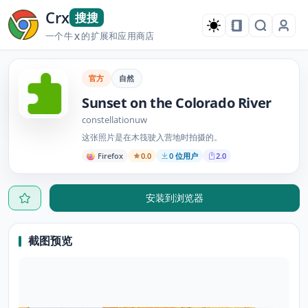
Crx
搜搜
一个牛
的扩展和应用商店
X
官方
自然
Sunset on the Colorado River
constellationuw
这张照片是在木筏驶入营地时拍摄的。
Firefox
0.0
0 位用户
2.0
安装到浏览器
截图预览