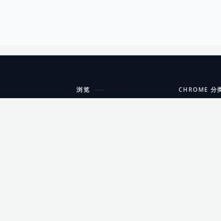
浏览
CHROME 分
每期精选
工具
搜索扩展
沟通
更新日志
开发者工具
友情链接
家居