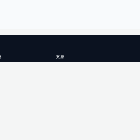
类
支持
工作流程与规划
油小猴
教育
网站地图
购物
健康
网站地图
友情链接