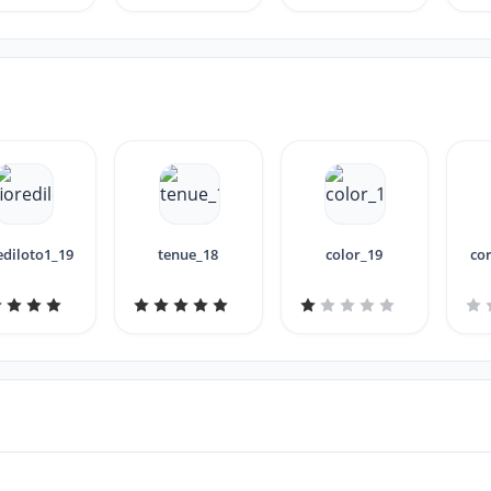
ediloto1_19
tenue_18
color_19
co