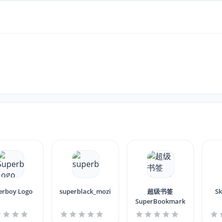
erboy Logo
superblack_mozila
超级书签
S
SuperBookmark