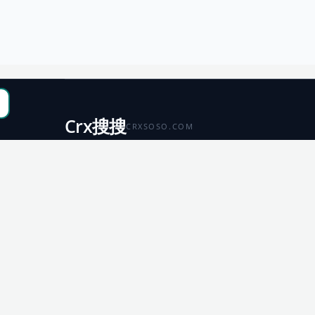
Crx搜搜
CRXSOSO.COM
聚合 Chrome、Edge、Firefox 与 Microsoft 商店资源，
便于搜索、跳转和下载。
Chrome
Edge
扩展商店
扩展商店
Firefox
Microsoft
扩展商店
应用商店
© 2026 CRX搜搜