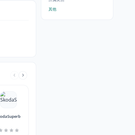
其他
kodaSuperb