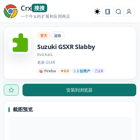
Crx
搜搜
一个牛
的扩展和应用商店
X
官方
运动
Suzuki GSXR Slabby
EviLKarL
老派 GSXR
Firefox
0.0
2 位用户
2.0
安装到浏览器
截图预览