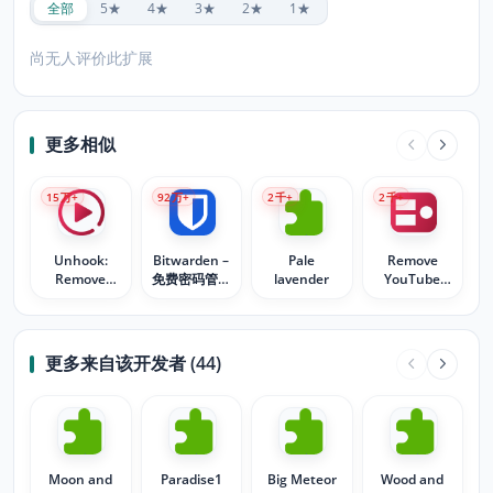
全部
5★
4★
3★
2★
1★
尚无人评价此扩展
更多相似
15
万+
92
万+
2
千+
2
千+
Unhook:
Bitwarden –
Pale
Remove
Remove
免费密码管理
lavender
YouTube
YouTube
器
End Cards &
Recommended
End Screen
Videos
Videos
Comments
更多来自该开发者 (44)
Moon and
Paradise1
Big Meteor
Wood and