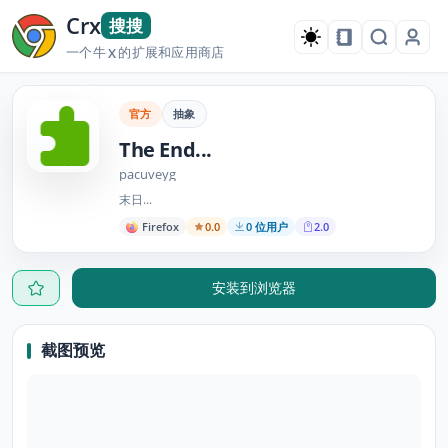
Crx
搜搜
一个牛
的扩展和应用商店
X
官方
抽象
The End...
pacuveyg
末日...
Firefox
0.0
0 位用户
2.0
安装到浏览器
截图预览