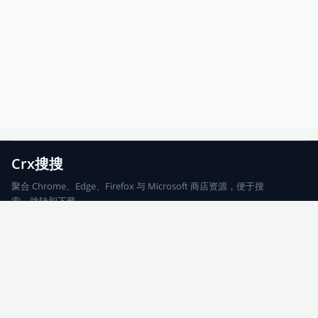
Crx搜搜
聚合 Chrome、Edge、Firefox 与 Microsoft 商店资源，便于搜
索、跳转和下载。
Chrome
Edge
Firefox
Microsoft
搜索
每期精选
更新日志
友情链接
© 2026 CRX搜搜