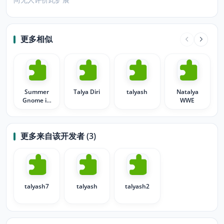
更多相似
Summer
Talya Diri
talyash
Natalya
Gnome in
WWE
Sicily Italy
更多来自该开发者 (3)
talyash7
talyash
talyash2