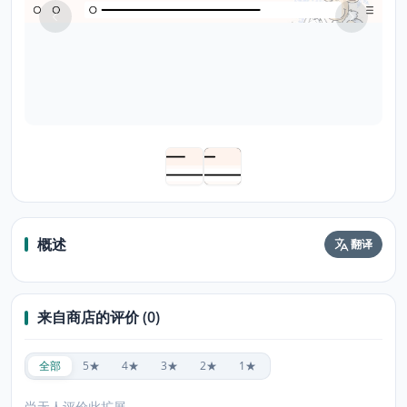
概述
翻译
来自商店的评价 (0)
全部
5★
4★
3★
2★
1★
尚无人评价此扩展