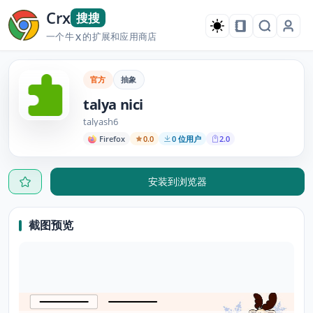
Crx
搜搜
一个牛
的扩展和应用商店
X
官方
抽象
talya nici
talyash6
Firefox
0.0
0 位用户
2.0
安装到浏览器
截图预览