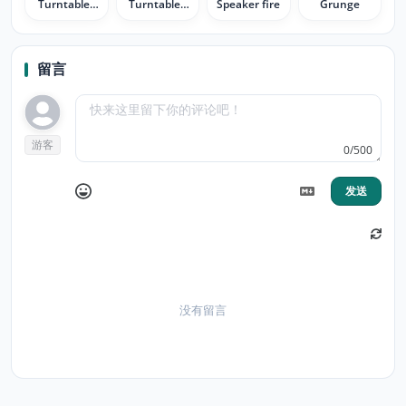
Turntables
Turntables
Speaker fire
Grunge
white
black
留言
游客
0/500
发送
没有留言