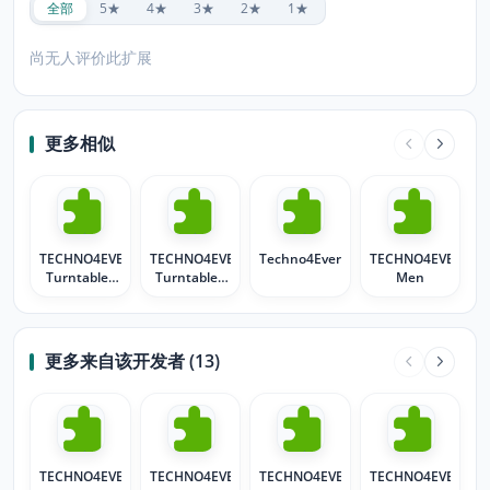
全部
5★
4★
3★
2★
1★
尚无人评价此扩展
更多相似
TECHNO4EVER
TECHNO4EVER
Techno4Ever
TECHNO4EVER
Turntables
Turntables
Men
white
black
更多来自该开发者 (13)
TECHNO4EVER
TECHNO4EVER
TECHNO4EVER
TECHNO4EVER