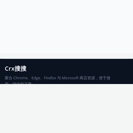
Crx搜搜
聚合 Chrome、Edge、Firefox 与 Microsoft 商店资源，便于搜
索、跳转和下载。
Chrome
Edge
Firefox
Microsoft
搜索
每期精选
更新日志
友情链接
© 2026 CRX搜搜