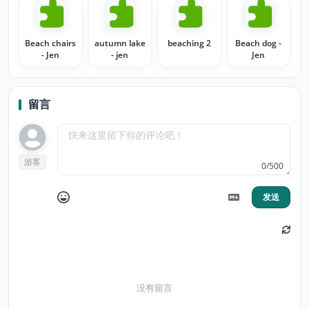
Beach chairs
autumn lake
beaching 2
Beach dog -
- Jen
- jen
Jen
留言
游客
0/500
发送
没有留言