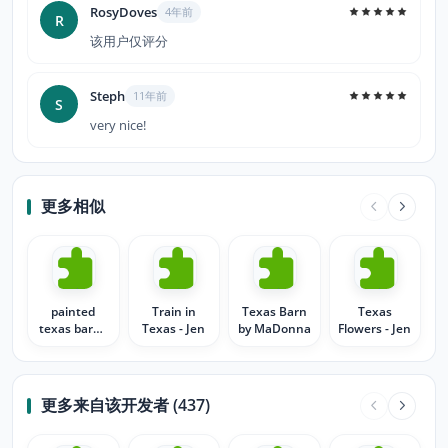
RosyDoves
4年前
R
该用户仅评分
Steph
11年前
S
very nice!
更多相似
painted
Train in
Texas Barn
Texas
texas barn -
Texas - Jen
by MaDonna
Flowers - Jen
Jen
更多来自该开发者 (437)