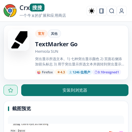
Crx
搜搜
一个牛
的扩展和应用商店
X
官方
其他
TextMarker Go
Hemiola SUN
突出显示所选文本。1) 七种突出显示颜色 2) 页面右侧添
加箭头标志 3) 用于突出显示所选文本并跳转到突出显示
文本的热键
Firefox
4.3
1246 位用户
0.10resigned1
安装到浏览器
截图预览