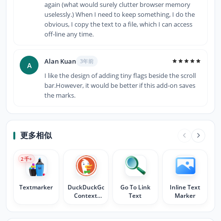
again (what would surely clutter browser memory
uselessly.) When I need to keep something, I do the
obvious, I copy the text to a file, which I can access
off-line any time.
Alan Kuan
3年前
A
I like the design of adding tiny flags beside the scroll
bar.However, it would be better if this add-on saves
the marks.
更多相似
2
千+
Textmarker
DuckDuckGo
Go To Link
Inline Text
Context
Text
Marker
Search