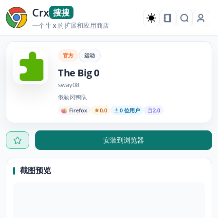
Crx
搜搜
一个牛
的扩展和应用商店
X
官方
运动
The Big 0
sway08
俄勒冈鸭队
Firefox
0.0
0 位用户
2.0
安装到浏览器
截图预览