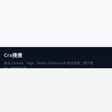
Crx搜搜
聚合 Chrome、Edge、Firefox 与 Microsoft 商店资源，便于搜
索、跳转和下载。
Chrome
Edge
Firefox
Microsoft
搜索
每期精选
更新日志
友情链接
© 2026 CRX搜搜
网站地图
友情链接