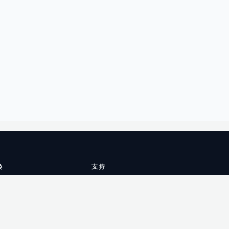
类
支持
工作流程与规划
油小猴
教育
网站地图
购物