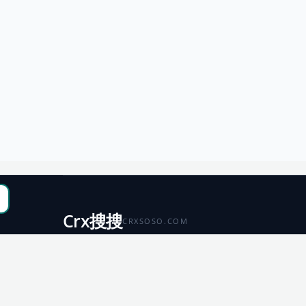
Crx搜搜
CRXSOSO.COM
聚合 Chrome、Edge、Firefox 与 Microsoft 商店资源，
便于搜索、跳转和下载。
Chrome
Edge
扩展商店
扩展商店