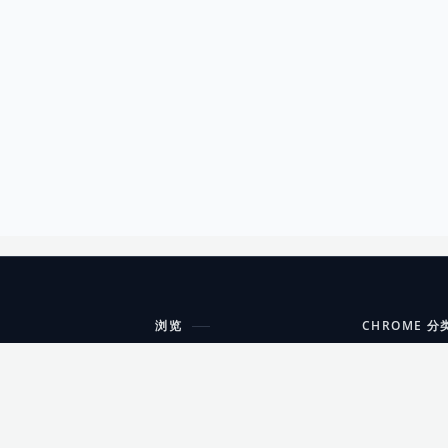
浏览
CHROME 分
每期精选
工具
搜索扩展
沟通
更新日志
开发者工具