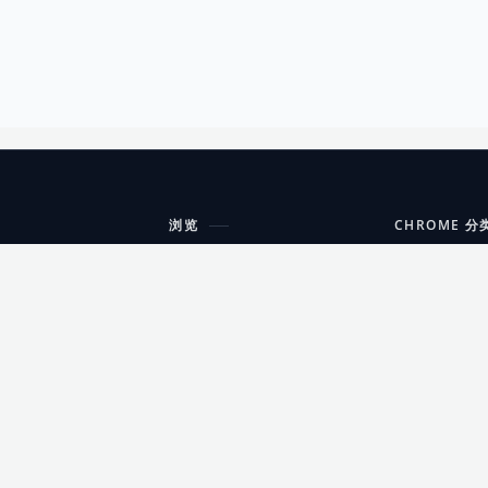
浏览
CHROME 分
每期精选
工具
搜索扩展
沟通
更新日志
开发者工具
友情链接
家居