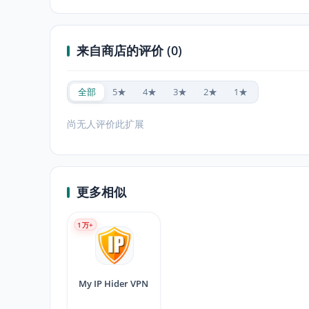
来自商店的评价 (0)
全部
5★
4★
3★
2★
1★
尚无人评价此扩展
更多相似
1
万+
My IP Hider VPN