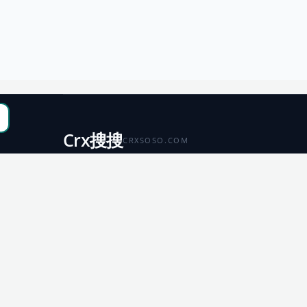
Crx搜搜
CRXSOSO.COM
聚合 Chrome、Edge、Firefox 与 Microsoft 商店资源，
便于搜索、跳转和下载。
Chrome
Edge
扩展商店
扩展商店
Firefox
Microsoft
扩展商店
应用商店
© 2026 CRX搜搜