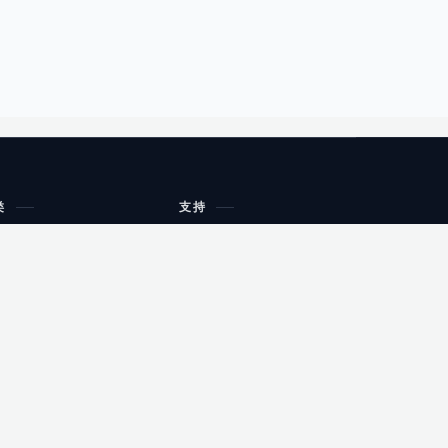
类
支持
工作流程与规划
油小猴
教育
网站地图
购物
健康
网站地图
友情链接