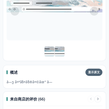
概述
显示原文
â—უ å¤ªåზ¤ãზ®å¤©åœ° â—
来自商店的评价 (66)