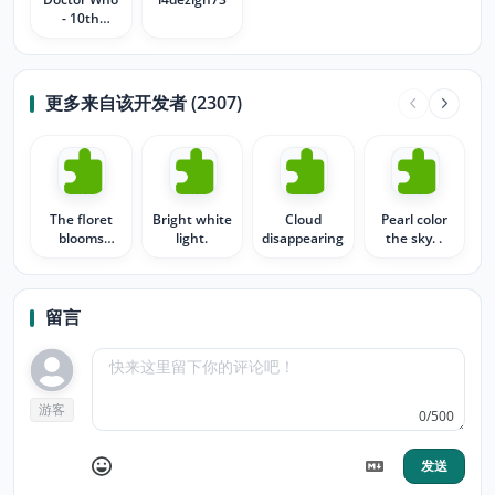
- 10th
Doctor
Tribute
更多来自该开发者 (2307)
The floret
Bright white
Cloud
Pearl color
blooms
light.
disappearing.
the sky. .
fully.01
留言
游客
0/500
发送