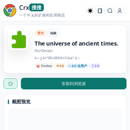
Crx
搜搜
一个牛
的扩展和应用商店
X
官方
抽象
The universe of ancient times.
NorDesign
â—უ å¤ªåზ¤ãზ®å¤©åœ° â—
Firefox
4.6
422 位用户
2.0
安装到浏览器
截图预览