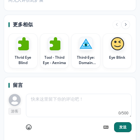
更多相似
Thrid Eye
Tool - Third
Third-Eye:
Eye Blink
Blind
Eye - Aenima
Domain
Tracker
留言
游客
0/500
发送