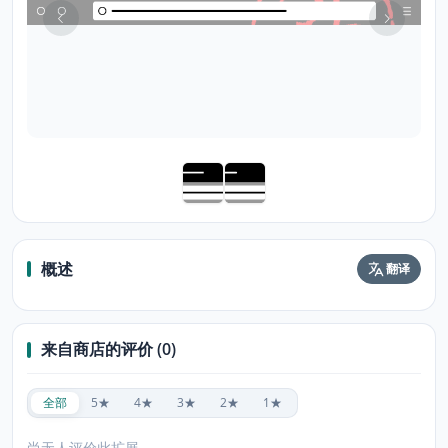
概述
翻译
来自商店的评价 (0)
全部
5★
4★
3★
2★
1★
尚无人评价此扩展