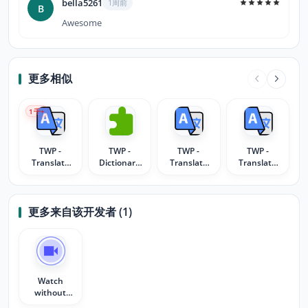
bella5261
1周前
B
Awesome
更多相似
1
千+
TWP -
TWP -
TWP -
TWP -
Translate
Dictionary
Translate
Translate
Web Pages
Enhancement
Web Pages
Web Pages
(Custom)
with DeepLX
更多来自该开发者 (1)
Watch
without
downloading