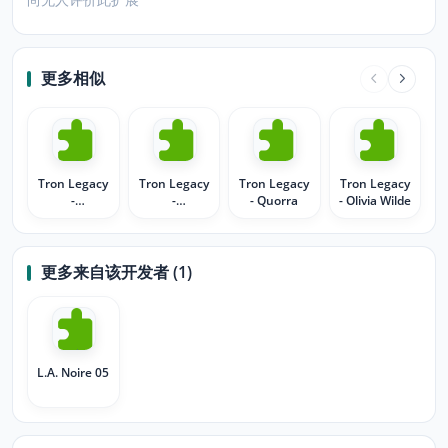
更多相似
Tron Legacy
Tron Legacy
Tron Legacy
Tron Legacy
-
-
- Quorra
- Olivia Wilde
Quorra_Modified
Animated_Quorra
更多来自该开发者 (1)
L.A. Noire 05