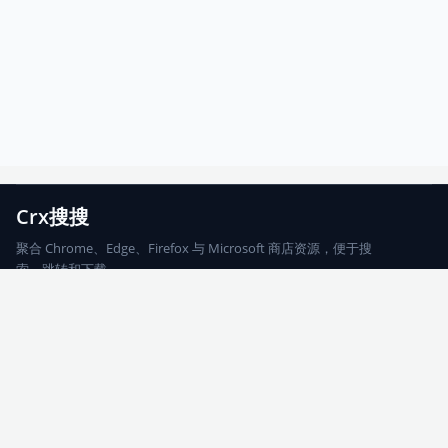
Crx搜搜
聚合 Chrome、Edge、Firefox 与 Microsoft 商店资源，便于搜
索、跳转和下载。
Chrome
Edge
Firefox
Microsoft
搜索
每期精选
更新日志
友情链接
© 2026 CRX搜搜
网站地图
友情链接