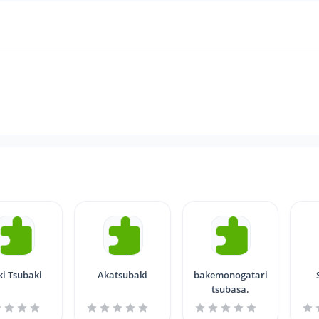
ki Tsubaki
Akatsubaki
bakemonogatari
tsubasa.