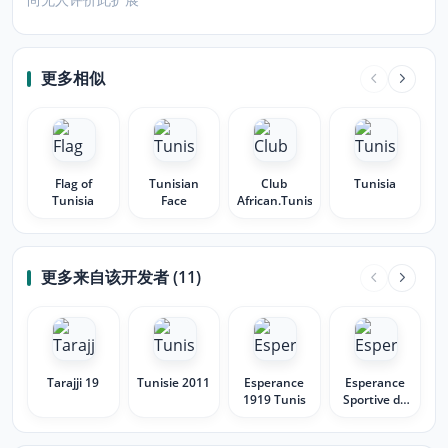
更多相似
Flag of
Tunisian
Club
Tunisia
Tunisia
Face
African.Tunisia
更多来自该开发者 (11)
Tarajji 19
Tunisie 2011
Esperance
Esperance
1919 Tunis
Sportive de
Tunis 1919