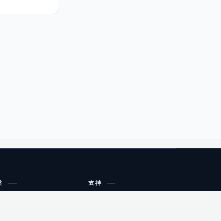
类
支持
工作流程与规划
油小猴
教育
网站地图