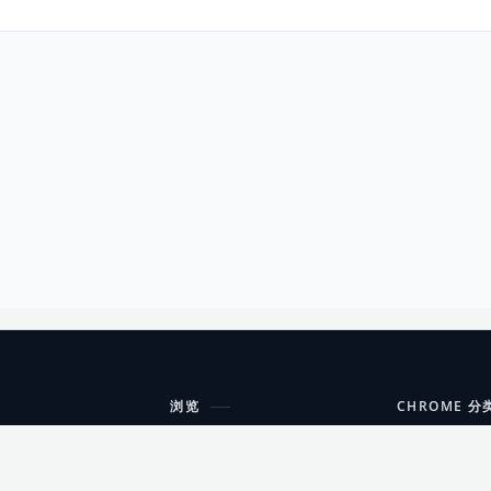
浏览
CHROME 分
每期精选
工具
搜索扩展
沟通