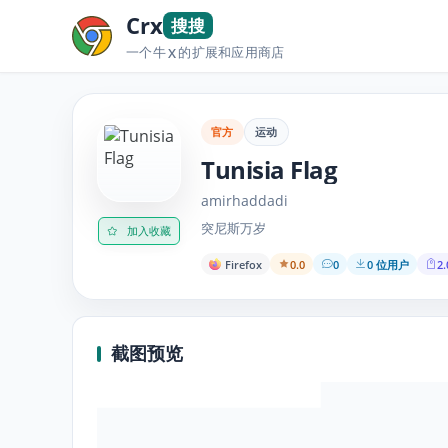
Crx
搜搜
一个牛
的扩展和应用商店
X
官方
运动
Tunisia Flag
amirhaddadi
突尼斯万岁
加入收藏
Firefox
0.0
0
0 位用户
2.
截图预览