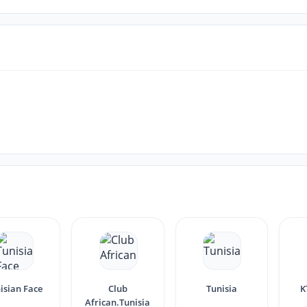
isian Face
Club
Tunisia
K
African.Tunisia