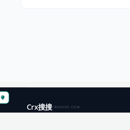
Crx搜搜
CRXSOSO.COM
聚合 Chrome、Edge、Firefox 与 Microsoft 商店资源，
便于搜索、跳转和下载。