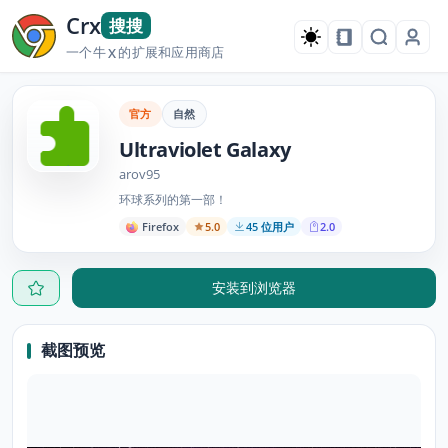
Crx
搜搜
一个牛
的扩展和应用商店
X
官方
自然
Ultraviolet Galaxy
arov95
环球系列的第一部！
Firefox
5.0
45 位用户
2.0
安装到浏览器
截图预览