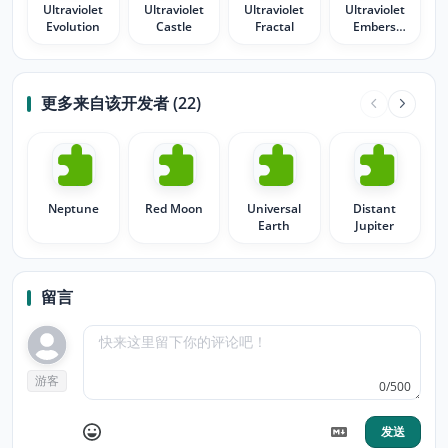
Ultraviolet
Ultraviolet
Ultraviolet
Ultraviolet
Evolution
Castle
Fractal
Embers
theme
更多来自该开发者 (22)
Neptune
Red Moon
Universal
Distant
Earth
Jupiter
留言
游客
0/500
发送