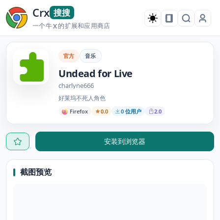
Crx
搜搜
一个牛
的扩展和应用商店
X
官方
音乐
Undead for Live
charlyne666
好莱坞不死人角色
Firefox
0.0
0 位用户
2.0
安装到浏览器
截图预览