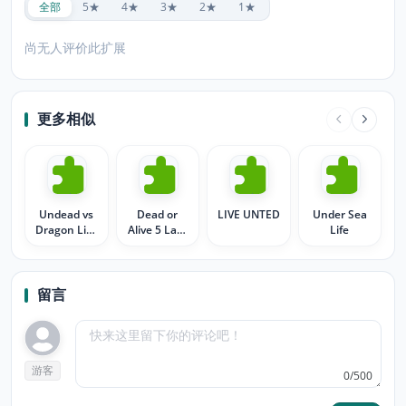
全部
5★
4★
3★
2★
1★
尚无人评价此扩展
更多相似
Undead vs
Dead or
LIVE UNTED
Under Sea
Dragon Live
Alive 5 Last
Life
Wallpaper
Round
Windows 10
Theme
留言
游客
0/500