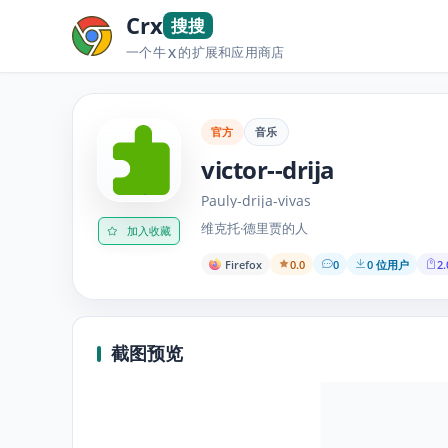
Crx
搜搜
一个牛
的扩展和应用商店
X
官方
音乐
victor--drija
Pauly-drija-vivas
维克托·德里贾的人
加入收藏
Firefox
0.0
0
0 位用户
2.
截图预览