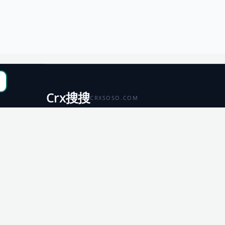
Crx搜搜
CRXSOSO.COM
聚合 Chrome、Edge、Firefox 与 Microsoft 商店资源，
便于搜索、跳转和下载。
Chrome
Edge
扩展商店
扩展商店
Firefox
Microsoft
扩展商店
应用商店
© 2026 CRX搜搜