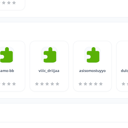
-amo-bb
viiic_driijaa
asisomostuyyo
dul