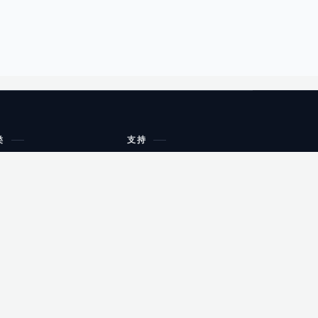
类
支持
工作流程与规划
油小猴
教育
网站地图
购物
健康
网站地图
友情链接