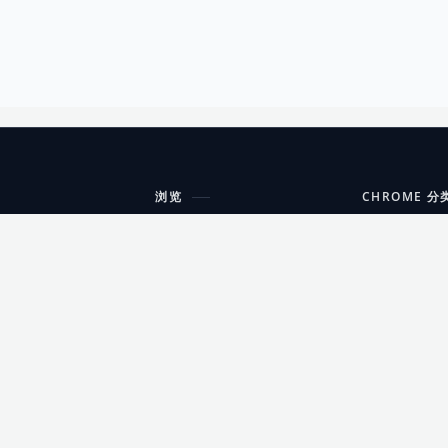
浏览
CHROME 分
每期精选
工具
搜索扩展
沟通
更新日志
开发者工具
友情链接
家居