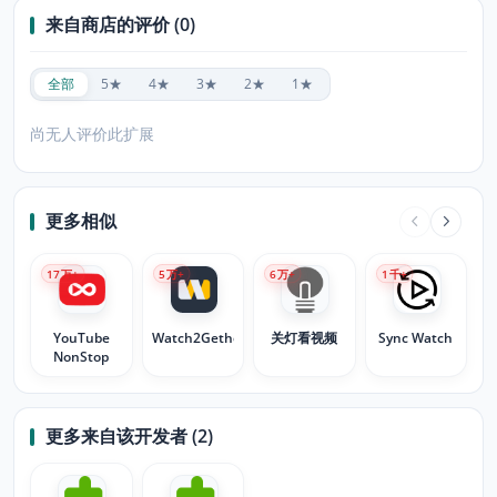
来自商店的评价 (0)
全部
5★
4★
3★
2★
1★
尚无人评价此扩展
更多相似
17
万+
5
万+
6
万+
1
千+
YouTube
Watch2Gether
关灯看视频
Sync Watch
NonStop
更多来自该开发者 (2)