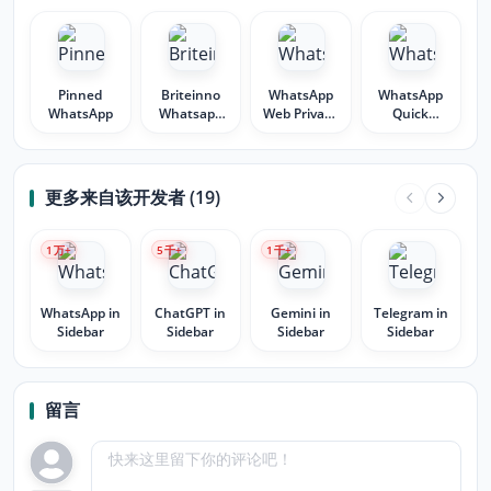
Pinned
Briteinno
WhatsApp
WhatsApp
WhatsApp
Whatsapp
Web Privacy
Quick
Extractor
Mode
Connect
更多来自该开发者 (19)
1
万+
5
千+
1
千+
WhatsApp in
ChatGPT in
Gemini in
Telegram in
Sidebar
Sidebar
Sidebar
Sidebar
留言