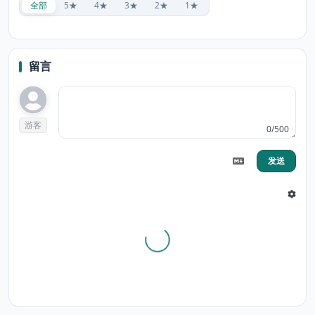
全部
5★
4★
3★
2★
1★
留言
游客
0/500
发送